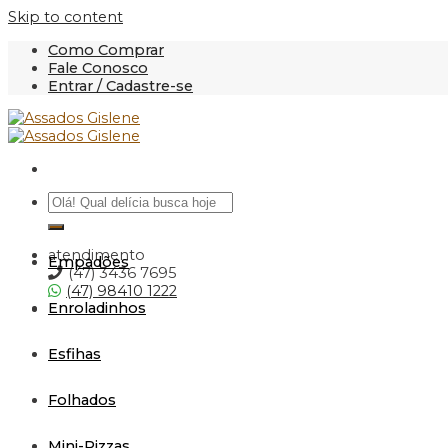
Skip to content
Como Comprar
Fale Conosco
Entrar / Cadastre-se
atendimento
Empadões
(47) 3436 7695
(47) 98410 1222
Enroladinhos
Esfihas
Folhados
Mini-Pizzas