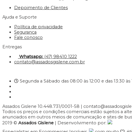
Depoimento de Clientes
Ajuda e Suporte
Política de privacidade
Segurança
Fale conosco
Entregas
Whatsapp:
(47) 98410 1222
contato@assadosgislene.com.br
Segunda a Sábado das 08:00 às 12:00 e das 13:30 às 
Assados Gislene 10.448.731/0001-58 | contato@assadosgisl
Todos os preços e condições comerciais estão sujeitos a al
anunciados em outros meios de comunicação e sites de busca
2019 ©
Assados Gislene
| Desenvolvimento por:
Especialistas em Ecommerces Incríveis.
com muito
, é