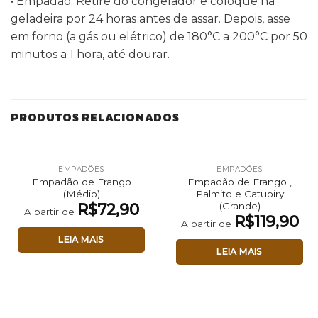
•
Empadão: Retire do congelador e coloque na
geladeira por 24 horas antes de assar. Depois, asse
em forno (a gás ou elétrico) de 180°C a 200°C por 50
minutos a 1 hora, até dourar.
PRODUTOS RELACIONADOS
EMPADÕES
EMPADÕES
Empadão de Frango
Empadão de Frango ,
(Médio)
Palmito e Catupiry
(Grande)
R$
72,90
A partir de
R$
119,90
A partir de
LEIA MAIS
LEIA MAIS