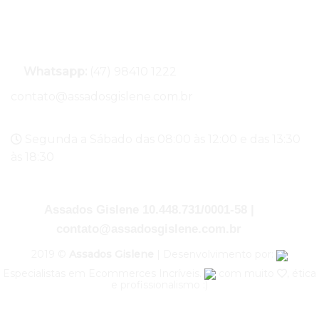
Entregas
Whatsapp:
(47) 98410 1222
contato@assadosgislene.com.br
Segunda a Sábado das 08:00 às 12:00 e das 13:30
às 18:30
Assados Gislene 10.448.731/0001-58 |
contato@assadosgislene.com.br
2019 ©
Assados Gislene
| Desenvolvimento por:
Especialistas em Ecommerces Incríveis.
com muito
, ética
e profissionalismo :)