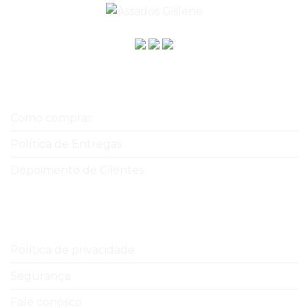
A empresa
Como comprar
Política de Entregas
Depoimento de Clientes
Ajuda e Suporte
Política de privacidade
Segurança
Fale conosco